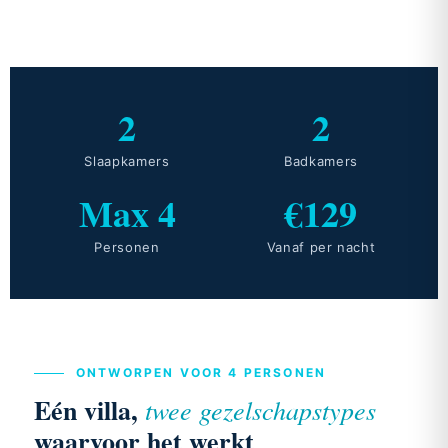
2
2
Slaapkamers
Badkamers
Max 4
€129
Personen
Vanaf per nacht
ONTWORPEN VOOR 4 PERSONEN
Eén villa,
twee gezelschapstypes
waarvoor het werkt