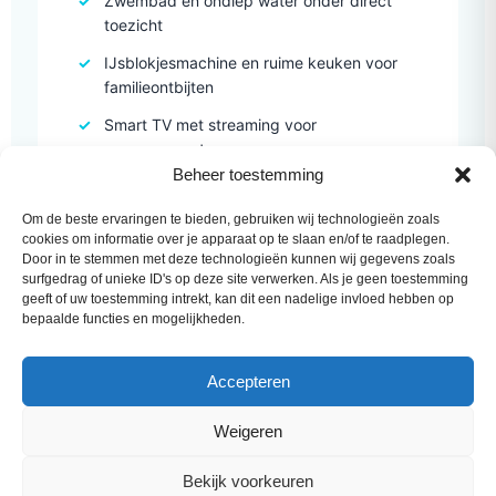
Zwembad en ondiep water onder direct
toezicht
IJsblokjesmachine en ruime keuken voor
familieontbijten
Smart TV met streaming voor
regenmomenten
Beheer toestemming
Om de beste ervaringen te bieden, gebruiken wij technologieën zoals
cookies om informatie over je apparaat op te slaan en/of te raadplegen.
Door in te stemmen met deze technologieën kunnen wij gegevens zoals
surfgedrag of unieke ID's op deze site verwerken. Als je geen toestemming
Twee stellen samen
geeft of uw toestemming intrekt, kan dit een nadelige invloed hebben op
bepaalde functies en mogelijkheden.
VRIENDEN DIE SAMEN REIZEN
Bij twee stellen werkt de gelijkwaardigheid
Accepteren
van de slaapkamers — niemand belandt in
de "kleinere kamer". Voor wie aparte
Weigeren
bedden wil kan het tweede stel kiezen voor
de twee eenpersoonsbedden
Bekijk voorkeuren