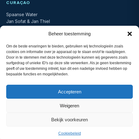
CURAÇAO
Spaanse Water
Jan Sofat & Jan Thiel
Te doen op Curaçao
Beheer toestemming
Vakantie-info
CONTACT
Om de beste ervaringen te bieden, gebruiken wij technologieën zoals
cookies om informatie over je apparaat op te slaan en/of te raadplegen.
+599 9 529 5205
T
Door in te stemmen met deze technologieën kunnen wij gegevens zoals
info@aqualife-3palabrua.nl
M
surfgedrag of unieke ID's op deze site verwerken. Als je geen toestemming
Aqualife Resort
L
geeft of uw toestemming intrekt, kan dit een nadelige invloed hebben op
Jan Sofat, Curaçao
bepaalde functies en mogelijkheden.
Accepteren
© 2026 Aqualife 3 Palabrua. Beheerd door DaJo Curaçao.
Website door
Next Buzz
.
Weigeren
NL
EN
Bekijk voorkeuren
Nederlands
English
(
Engels
)
Cookiebeleid