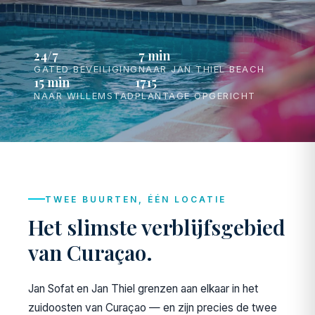
24/7
7 min
GATED BEVEILIGING
NAAR JAN THIEL BEACH
15 min
1715
NAAR WILLEMSTAD
PLANTAGE OPGERICHT
TWEE BUURTEN, ÉÉN LOCATIE
Het slimste verblijfsgebied
van Curaçao.
Jan Sofat en Jan Thiel grenzen aan elkaar in het
zuidoosten van Curaçao — en zijn precies de twee