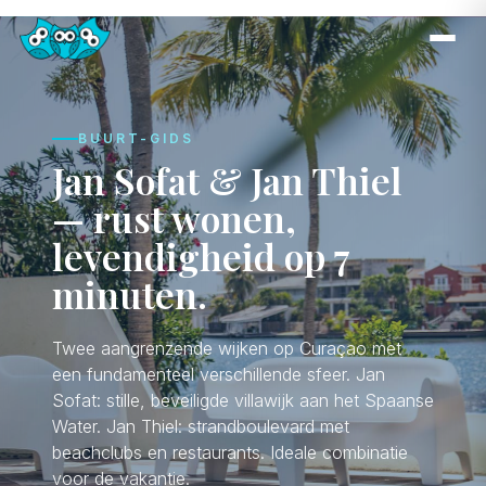
BUURT-GIDS
Jan Sofat & Jan Thiel
— rust wonen,
levendigheid op 7
minuten.
Twee aangrenzende wijken op Curaçao met
een fundamenteel verschillende sfeer. Jan
Sofat: stille, beveiligde villawijk aan het Spaanse
Water. Jan Thiel: strandboulevard met
beachclubs en restaurants. Ideale combinatie
voor de vakantie.